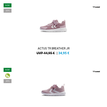
NEW
-22%
ACTUS TR BREATHER JR
UVP 44,95 €
|
34,95
€
NEW
-20%