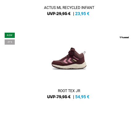
ACTUS ML RECYCLED INFANT
UVP 29,95 €
|
23,95
€
NEW
-31%
ROOT TEX JR
UVP 79,95 €
|
54,95
€