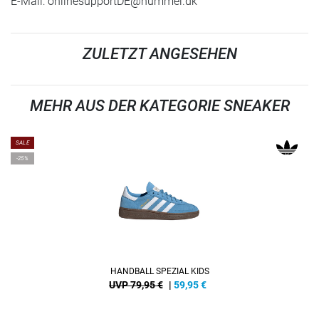
E-Mail:
onlinesupportDE@hummel.dk
ZULETZT ANGESEHEN
MEHR AUS DER KATEGORIE SNEAKER
SALE
-25%
HANDBALL SPEZIAL KIDS
UVP 79,95 €
|
59,95
€