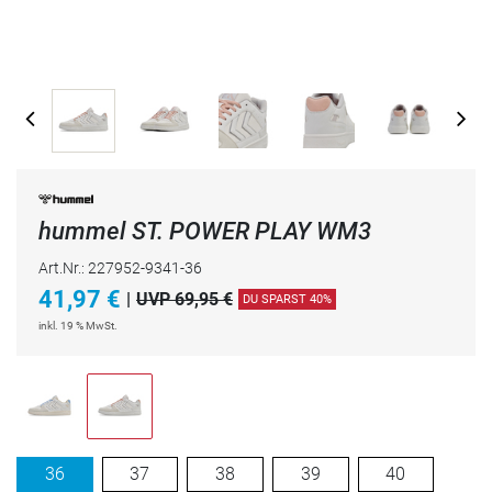
hummel ST. POWER PLAY WM3
Art.Nr.: 227952-9341-36
41,97
€
|
UVP 69,95 €
DU SPARST 40%
inkl. 19 % MwSt.
36
37
38
39
40