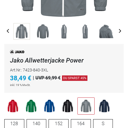
Jako Allwetterjacke Power
Art.Nr.: 7423-840-3XL
38,49
€
|
UVP 69,99 €
DU SPARST 45%
inkl. 19 % MwSt.
128
140
152
164
S