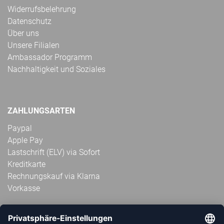
Widerrufsbelehrung
Datenschutz
Über uns
Unsere Filialen
Ambassador Programm
Nachhaltigkeit und Soziales
ZAHLUNGSARTEN
Paypal
Apple Pay
Lastschrift (ELV) via Sofort
Kreditkarte
Rechnungskauf via Klarna
Vorkasse
ABONNIERE JETZT DEN KOSTENLOSEN