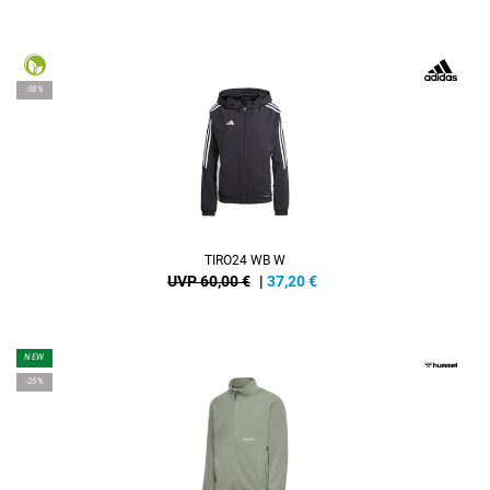
-38%
TIRO24 WB W
UVP 60,00 €
|
37,20
€
NEW
-25%