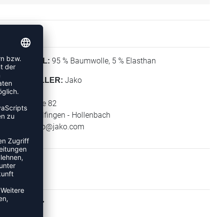
95 % Baumwolle, 5 % Elasthan
MATERIAL:
Jako
HERSTELLER:
Jako AG
Amtstrasse 82
74673 Mulfingen - Hollenbach
E-Mail:
info@jako.com
ÄSCHE