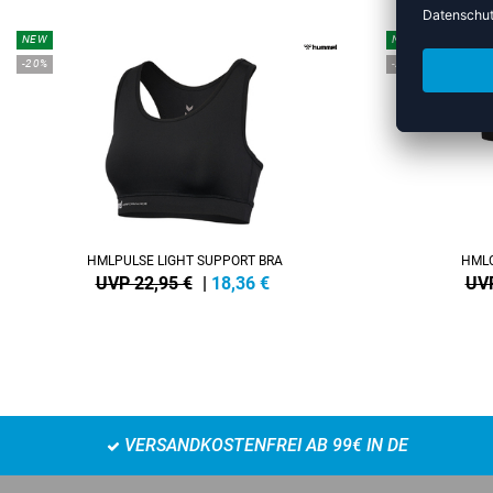
NEW
NEW
-20%
-20%
HMLPULSE LIGHT SUPPORT BRA
HMLC
UVP 22,95 €
|
18,36
€
UVP
VERSANDKOSTENFREI AB 99€ IN DE