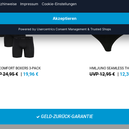
SALE
-5%
OMFORT BOXERS 3-PACK
HMLJUNO SEAMLESS T
 24,95 €
|
19,96
€
UVP 12,95 €
|
12,3
GELD-ZURÜCK-GARANTIE