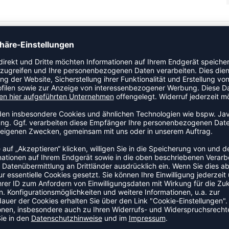
ie Boxershort. Ein zuverlässiger Begleiter für Training und
astische Stoff passt sich der Bewegung an und schränkt dabei
ZULETZT ANGESEHEN
 AUS DER KATEGORIE UNTERW