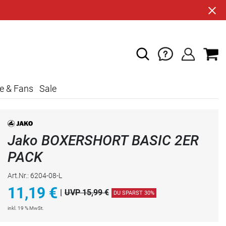
e & Fans
Sale
Jako BOXERSHORT BASIC 2ER
PACK
Art.Nr.: 6204-08-L
11,19
€
|
UVP 15,99 €
DU SPARST 30%
inkl. 19 % MwSt.