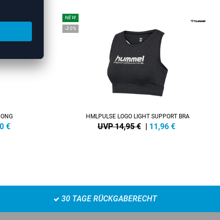
NEW
-20%
HONG
HMLPULSE LOGO LIGHT SUPPORT BRA
0
€
UVP 14,95 €
|
11,96
€
30 TAGE RÜCKGABERECHT