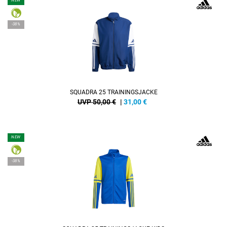
NEW
-38%
SQUADRA 25 TRAININGSJACKE
UVP 50,00 €
|
31,00
€
NEW
-38%