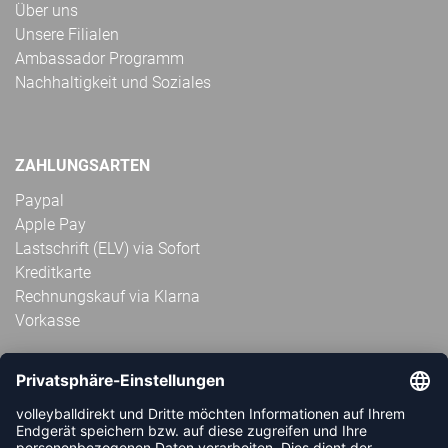
Über uns
Unsere Filialen
Ambassador Programm
Nachhaltigkeit und Soziales
ZAHLUNGSARTEN
Paypal
Apple Pay
Lastschrift (ELV) via Sofort
Kreditkarte
Rechnungskauf via Klarna
Vorkasse
ABONNIERE JETZT DEN KOSTENLOSEN
VOLLEYBALLDIREKT-NEWSLETTER UND VERPASSE KEINE
NEUIGKEIT ODER AKTION MEHR.