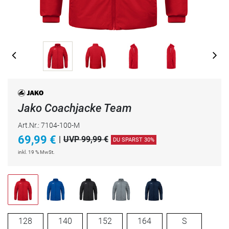
Jako Coachjacke Team
Art.Nr.: 7104-100-M
69,99
€
|
UVP 99,99 €
DU SPARST 30%
inkl. 19 % MwSt.
128
140
152
164
S