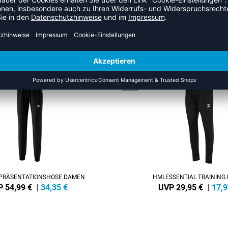
ZULETZT ANGESEHEN
US DER KATEGORIE TRAININ
SALE
-40%
PRÄSENTATIONSHOSE DAMEN
HMLESSENTIAL TRAINING
 54,99 €
|
34,35
€
UVP 29,95 €
|
17,9