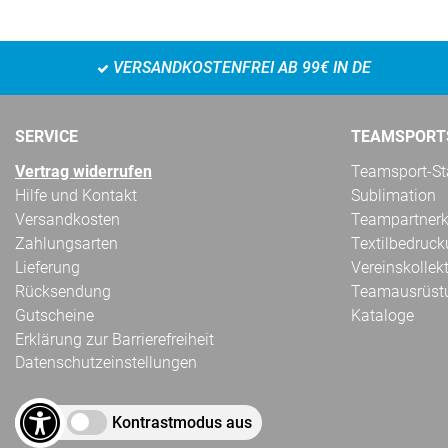
VERSANDKOSTENFREI AB 99€ IN DE
SERVICE
TEAMSPORT
Vertrag widerrufen
Teamsport-Sta
Hilfe und Kontakt
Sublimation
Versandkosten
Teampartnerk
Zahlungsarten
Textilbedruc
Lieferung
Vereinskollek
Rücksendung
Teamausrüst
Gutscheine
Kataloge
Erklärung zur Barrierefreiheit
Datenschutzeinstellungen
Kontrastmodus aus