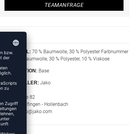
TEAMANFRAGE
70 % Baumwolle, 30 % Polyester Farbnummer
MATERIAL:
41: 60 % Baumwolle, 30 % Polyester, 10 % Viskose
Base
KOLLEKTION:
Jako
HERSTELLER:
Jako AG
Amtstrasse 82
74673 Mulfingen - Hollenbach
E-Mail:
info@jako.com