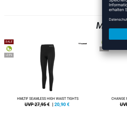
MEHR A
SALE
-38%
-25%
HMLTIF SEAMLESS HIGH WAIST TIGHTS
CHANGE 
UVP 27,95 €
|
20,90
€
UVP