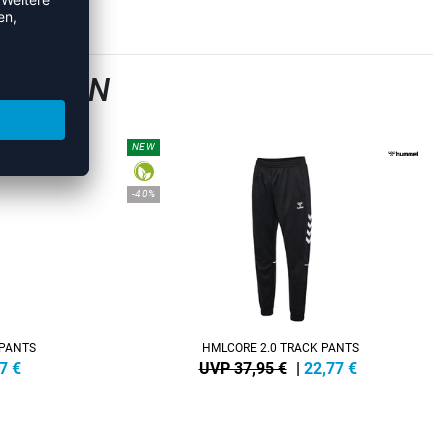
GSHOSEN
NEW
-40%
 PANTS
HMLCORE 2.0 TRACK PANTS
7
€
UVP 37,95 €
|
22,77
€