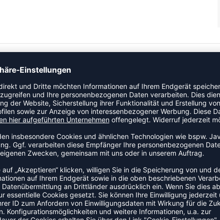
Weicher Griff Einlaufvorbehandelt Seitentaschen mit
 Kordelzug