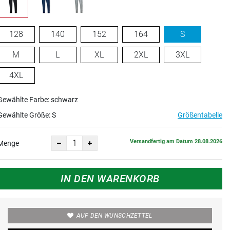
128
140
152
164
S
M
L
XL
2XL
3XL
4XL
Gewählte Farbe: schwarz
Gewählte Größe:
S
Größentabelle
Versandfertig am Datum 28.08.2026
Menge
IN DEN WARENKORB
AUF DEN WUNSCHZETTEL