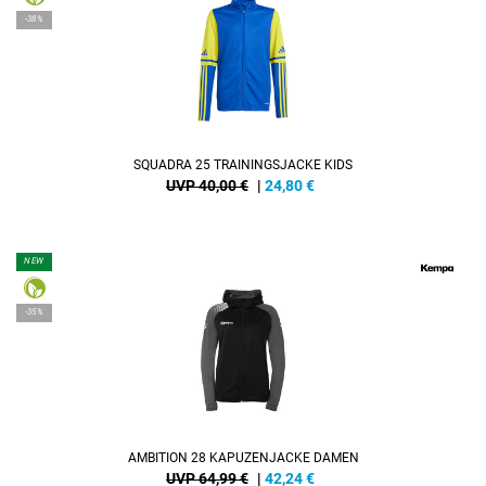
-38%
SQUADRA 25 TRAININGSJACKE KIDS
UVP 40,00 €
|
24,80
€
NEW
-35%
AMBITION 28 KAPUZENJACKE DAMEN
UVP 64,99 €
|
42,24
€