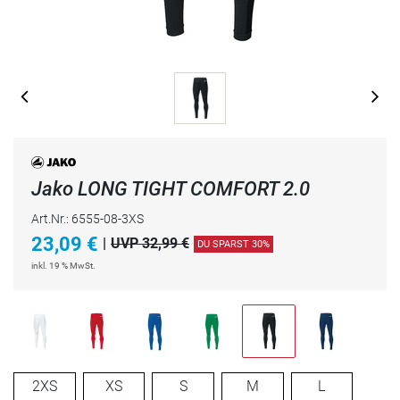
Jako LONG TIGHT COMFORT 2.0
Art.Nr.: 6555-08-3XS
23,09
€
|
UVP 32,99 €
DU SPARST 30%
inkl. 19 % MwSt.
2XS
XS
S
M
L