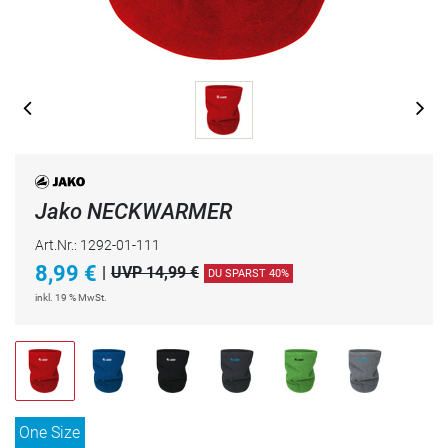
Jako NECKWARMER
Art.Nr.: 1292-01-111
8,99
€
|
UVP 14,99 €
DU SPARST 40%
inkl. 19 % MwSt.
One Size