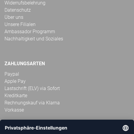
Widerrufsbelehrung
Datenschutz
Über uns
Unsere Filialen
Ambassador Programm
Nachhaltigkeit und Soziales
ZAHLUNGSARTEN
Paypal
Apple Pay
Lastschrift (ELV) via Sofort
Kreditkarte
Rechnungskauf via Klarna
Vorkasse
ABONNIERE JETZT DEN KOSTENLOSEN