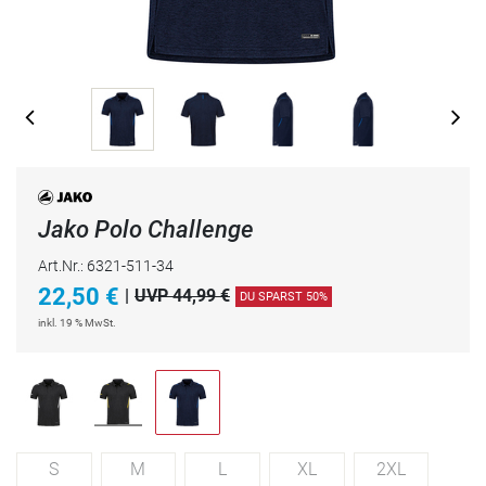
Jako Polo Challenge
Art.Nr.: 6321-511-34
22,50
€
|
UVP 44,99 €
DU SPARST 50%
inkl. 19 % MwSt.
S
M
L
XL
2XL