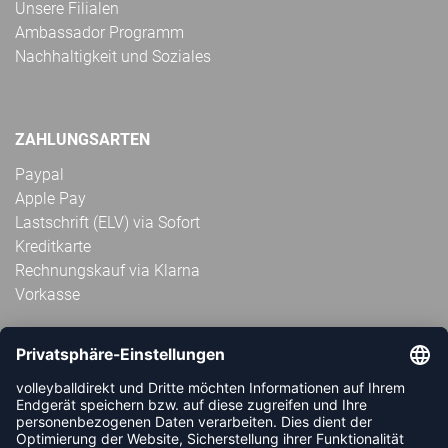
Unsere Filialen
Ambassador Programm
Nachhaltigkeit und Soziales
ZAHLUNGSARTEN
Paypal
Apple Pay
Lastschrift (ELV) via Sofort
Kreditkarte
Rechnungskauf via Klarna
Vorkasse
ABONNIERE JETZT DEN KOSTENLOSEN
VOLLEYBALLDIREKT-NEWSLETTER UND VERPASSE KEINE
NEUIGKEIT ODER AKTION MEHR.