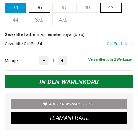
34
36
38
40
42
44
3XL
4XL
Gewählte Farbe: marinemeliertroyal (blau)
Gewählte Größe:
34
Größentabelle
Versandfertig in 2 Werktagen
Menge
IN DEN WARENKORB
AUF DEN WUNSCHZETTEL
TEAMANFRAGE