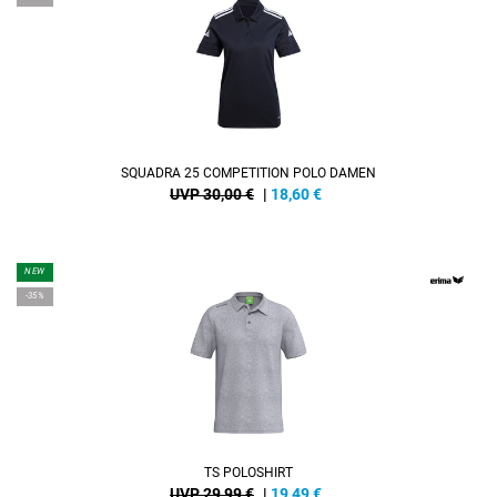
SQUADRA 25 COMPETITION POLO DAMEN
UVP 30,00 €
|
18,60
€
NEW
-35%
TS POLOSHIRT
UVP 29,99 €
|
19,49
€