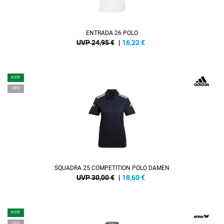
ENTRADA 26 POLO
UVP 24,95 €
|
16,22
€
NEW
-38%
SQUADRA 25 COMPETITION POLO DAMEN
UVP 30,00 €
|
18,60
€
NEW
-35%