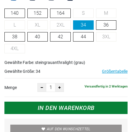
140
152
164
S
M
L
XL
2XL
34
36
38
40
42
44
3XL
4XL
Gewählte Farbe: steingrauanthralight (grau)
Gewählte Größe:
34
Größentabelle
Versandfertig in 2 Werktagen
Menge
IN DEN WARENKORB
AUF DEN WUNSCHZETTEL