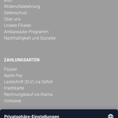
AGB
Widerrufsbelehrung
Datenschutz
Über uns
Unsere Filialen
Ambassador Programm
Nachhaltigkeit und Soziales
ZAHLUNGSARTEN
Paypal
Apple Pay
Lastschrift (ELV) via Sofort
Kreditkarte
Rechnungskauf via Klarna
Vorkasse