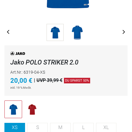
Jako POLO STRIKER 2.0
Art.Nr.: 6319-04-XS
20,00
€
|
UVP 39,99 €
DU SPARST 50%
inkl. 19 % MwSt.
XS
S
M
L
XL