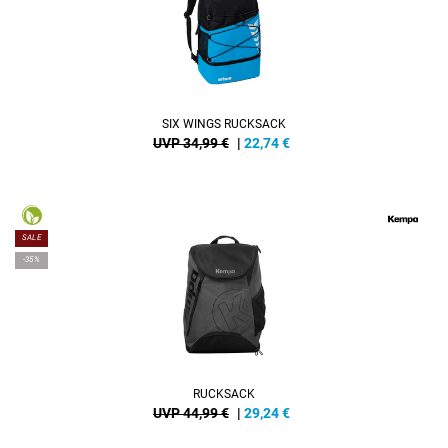
SIX WINGS RUCKSACK
UVP 34,99 €
|
22,74
€
SALE
-35%
RUCKSACK
UVP 44,99 €
|
29,24
€