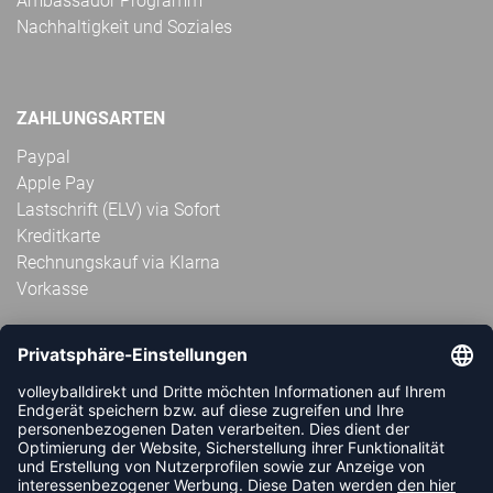
Ambassador Programm
Nachhaltigkeit und Soziales
ZAHLUNGSARTEN
Paypal
Apple Pay
Lastschrift (ELV) via Sofort
Kreditkarte
Rechnungskauf via Klarna
Vorkasse
ABONNIERE JETZT DEN KOSTENLOSEN
VOLLEYBALLDIREKT-NEWSLETTER UND VERPASSE KEINE
NEUIGKEIT ODER AKTION MEHR.
JETZT ANMELDEN