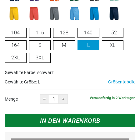
104
116
128
140
152
164
S
M
L
XL
2XL
3XL
Gewählte Farbe: schwarz
Gewählte Größe:
L
Größentabelle
Versandfertig in 2 Werktagen
Menge
IN DEN WARENKORB