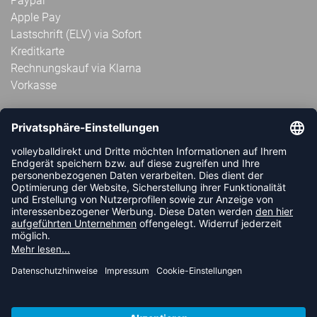
Paypal
Apple Pay
Lastschrift (ELV) via Sofort
Kreditkarte
Rechnungskauf via Klarna
Vorkasse
ABONNIERE JETZT DEN KOSTENLOSEN
VOLLEYBALLDIREKT-NEWSLETTER UND VERPASSE KEINE
NEUIGKEIT ODER AKTION MEHR.
JETZT ANMELDEN
FOLLOW US