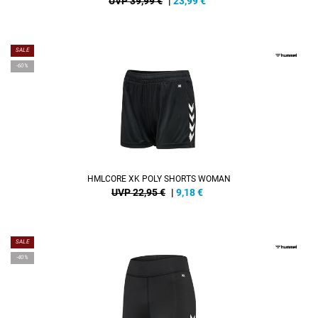
UVP 39,99 €
|
23,99
€
SALE
-60%
HMLCORE XK POLY SHORTS WOMAN
UVP 22,95 €
|
9,18
€
SALE
-40%