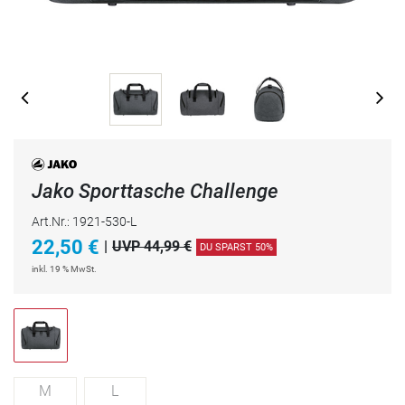
Jako Sporttasche Challenge
Art.Nr.: 1921-530-L
22,50
€
|
UVP 44,99 €
DU SPARST 50%
inkl. 19 % MwSt.
M
L