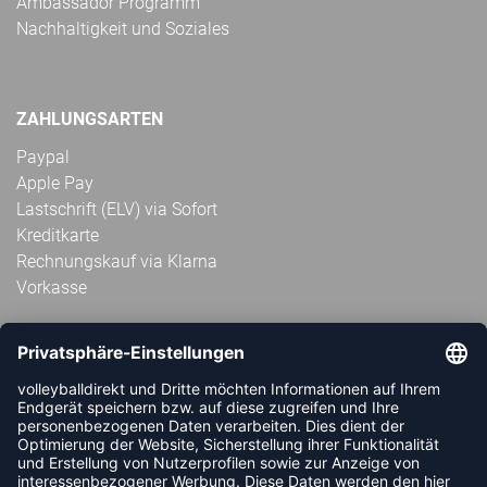
Ambassador Programm
Nachhaltigkeit und Soziales
ZAHLUNGSARTEN
Paypal
Apple Pay
Lastschrift (ELV) via Sofort
Kreditkarte
Rechnungskauf via Klarna
Vorkasse
ABONNIERE JETZT DEN KOSTENLOSEN
VOLLEYBALLDIREKT-NEWSLETTER UND VERPASSE KEINE
NEUIGKEIT ODER AKTION MEHR.
JETZT ANMELDEN