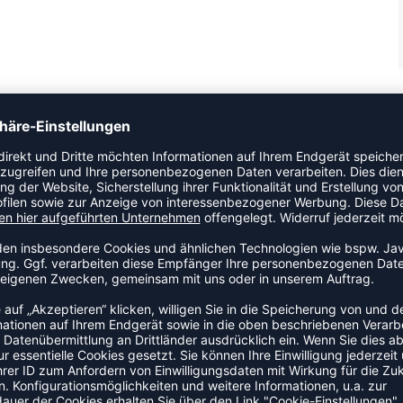
ie Sweatshirt an den Start. Ein Sweatshirt mit durchdachtem
punkt stellt. Der elastische Stoff passt sich der Bewegung an
t für einen sauberen, sportlichen Abschluss. Das Modell ist