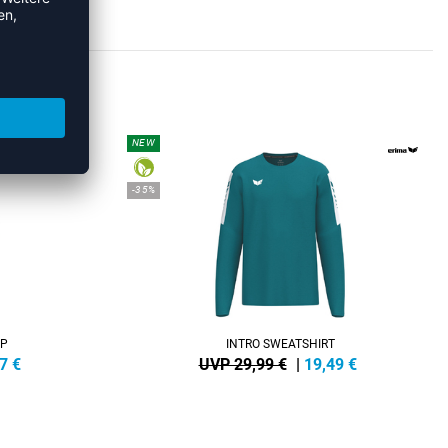
HIRTS
NEW
-35%
IP
INTRO SWEATSHIRT
7
€
UVP 29,99 €
|
19,49
€