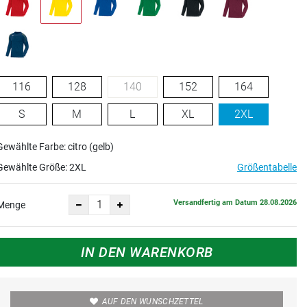
116
128
140
152
164
S
M
L
XL
2XL
Gewählte Farbe: citro (gelb)
Gewählte Größe:
2XL
Größentabelle
Versandfertig am Datum 28.08.2026
Menge
IN DEN WARENKORB
AUF DEN WUNSCHZETTEL