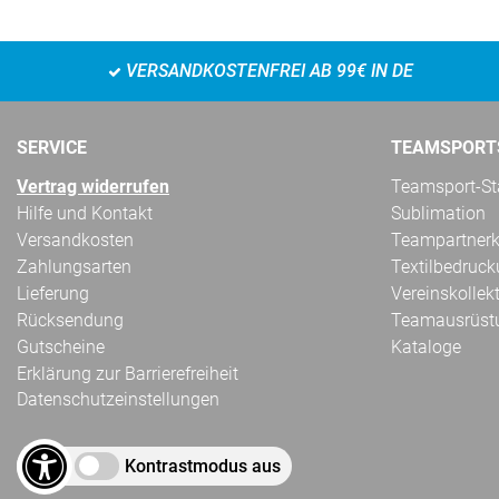
VERSANDKOSTENFREI AB 99€ IN DE
SERVICE
TEAMSPORT
Vertrag widerrufen
Teamsport-Sta
Hilfe und Kontakt
Sublimation
Versandkosten
Teampartnerk
Zahlungsarten
Textilbedruc
Lieferung
Vereinskollek
Rücksendung
Teamausrüst
Gutscheine
Kataloge
Erklärung zur Barrierefreiheit
Datenschutzeinstellungen
Kontrastmodus aus