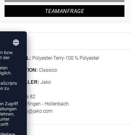
TEAMANFRAGE
Polyester-Terry-100 % Polyester
MATERIAL:
Classico
KOLLEKTION:
Jako
HERSTELLER:
Jako AG
Amtstrasse 82
74673 Mulfingen - Hollenbach
E-Mail:
info@jako.com