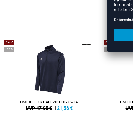
MEHR
SALE
SALE
-55%
-55%
HMLCORE XK HALF ZIP POLY SWEAT
HMLCOR
UVP 47,95 €
|
21,58
€
UVP