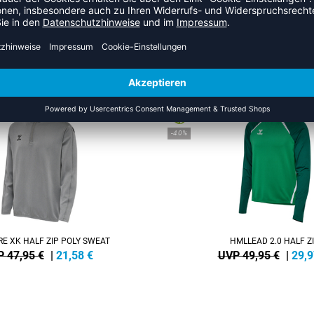
ZULETZT ANGESEHEN
 AUS DER KATEGORIE SWEATS
NEW
-40%
E XK HALF ZIP POLY SWEAT
HMLLEAD 2.0 HALF Z
 47,95 €
|
21,58
€
UVP 49,95 €
|
29,9