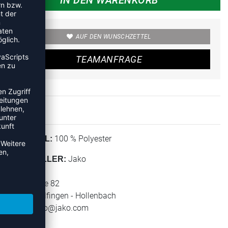
AUF DEN WUNSCHZETTEL
TEAMANFRAGE
100 % Polyester
MATERIAL:
Jako
HERSTELLER:
Jako AG
Amtstrasse 82
74673 Mulfingen - Hollenbach
E-Mail:
info@jako.com