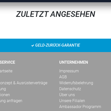
ZULETZT ANGESEHEN
GELD-ZURÜCK-GARANTIE
SERVICE
UNTERNEHMEN
rtseite
Impressum
AGB
onzept & Ausrüsterverträge
Widerrufsbelehrung
kung
Datenschutz
tionen
Über uns
ung anfragen
Unsere Filialen
Ambassador Programm