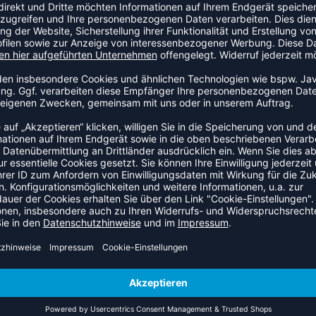
 Laufshirt an den Start. Dieses Modell ist speziell für Kinder
ngsfreiheit und Tragekomfort in den Mittelpunkt stellt.
 die Belüftung bei intensiver Belastung. Der Kragen sitzt eng