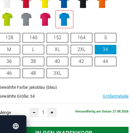
128
140
152
164
S
M
L
XL
2XL
34
36
38
40
42
44
46
48
3XL
Gewählte Farbe: jakoblau (blau)
Gewählte Größe:
34
Größentabelle
Versandfertig am Datum 27.08.2026
Menge
IN DEN WARENKORB