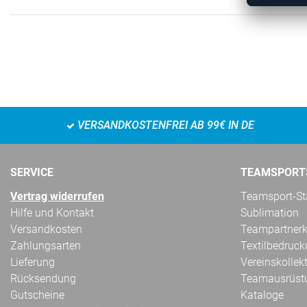
VERSANDKOSTENFREI AB 99€ IN DE
SERVICE
TEAMSPORT
Vertrag widerrufen
Teamsport-Sta
Hilfe und Kontakt
Sublimation
Versandkosten
Teampartnerk
Zahlungsarten
Textilbedruc
Lieferung
Vereinskollek
Rücksendung
Teamausrüst
Gutscheine
Kataloge