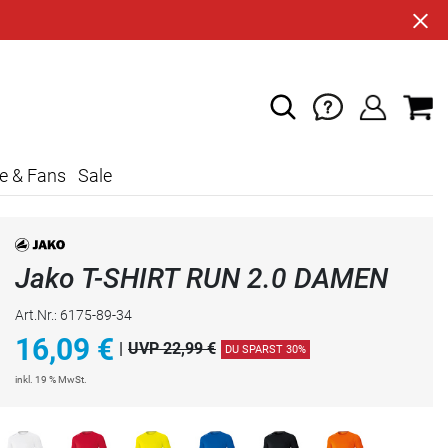
e & Fans
Sale
Jako T-SHIRT RUN 2.0 DAMEN
Art.Nr.: 6175-89-34
16,09
€
|
UVP 22,99 €
DU SPARST 30%
inkl. 19 % MwSt.