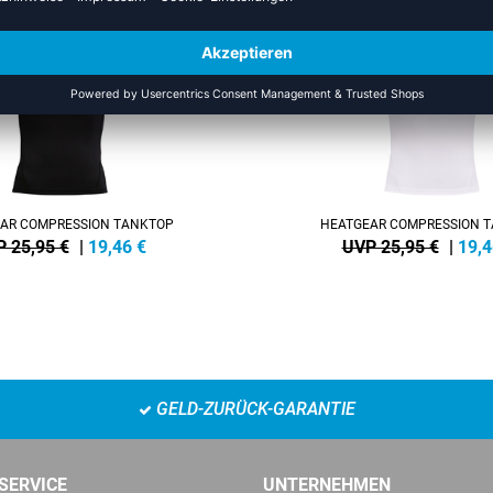
SALE
-25%
AR COMPRESSION TANKTOP
HEATGEAR COMPRESSION 
 25,95 €
|
19,46
€
UVP 25,95 €
|
19,4
GELD-ZURÜCK-GARANTIE
SERVICE
UNTERNEHMEN