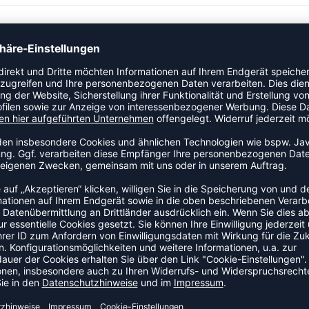
al schützt optimal vor Kälte Angenehmes Tragegefühl durch
Keep Warm Funktion Weiche Innenseite durch leicht
lock-Nähte
ZULETZT ANGESEHEN
EHR AUS DER KATEGORIE SHIR