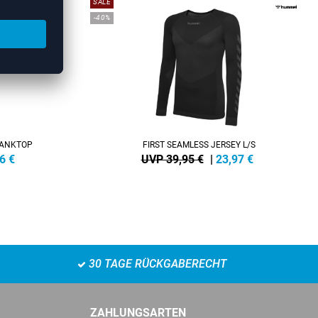
SALE
-40%
TANKTOP
FIRST SEAMLESS JERSEY L/S
6
€
UVP 39,95 €
|
23,97
€
30 TAGE RÜCKGABERECHT
ZAHLUNGSARTEN