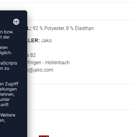
92 % Polyester, 8 % Elasthan
MATERIAL:
Jako
HERSTELLER:
Jako AG
Amtstrasse 82
74673 Mulfingen - Hollenbach
E-Mail:
info@jako.com
TS