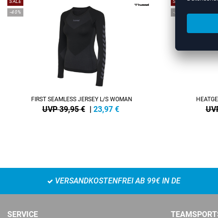
SALE
SALE
-40%
-25%
FIRST SEAMLESS JERSEY L/S WOMAN
HEATGE
UVP 39,95 €
|
23,97
€
UVP
VERSANDKOSTENFREI AB 99€ IN DE
SERVICE
TEAMSPORT