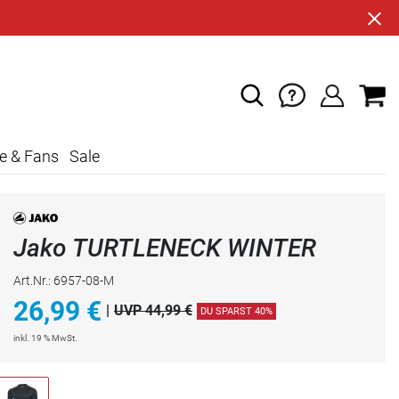
e & Fans
Sale
Jako TURTLENECK WINTER
Art.Nr.: 6957-08-M
26,99
€
|
UVP 44,99 €
DU SPARST 40%
inkl. 19 % MwSt.