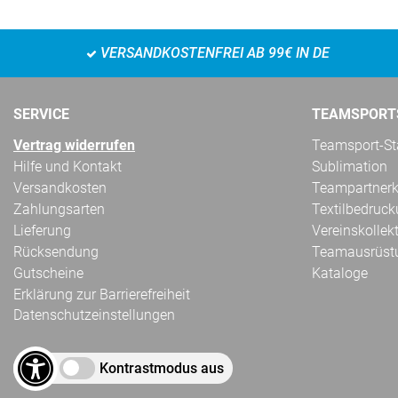
VERSANDKOSTENFREI AB 99€ IN DE
SERVICE
TEAMSPORT
Vertrag widerrufen
Teamsport-Sta
Hilfe und Kontakt
Sublimation
Versandkosten
Teampartnerk
Zahlungsarten
Textilbedruc
Lieferung
Vereinskollek
Rücksendung
Teamausrüst
Gutscheine
Kataloge
Erklärung zur Barrierefreiheit
Datenschutzeinstellungen
Kontrastmodus aus