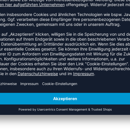
Basketballshorts. Der bewegliche Schnitt begleitet jede
f passt sich der Bewegung an und schränkt dabei nicht ein.
ZULETZT ANGESEHEN