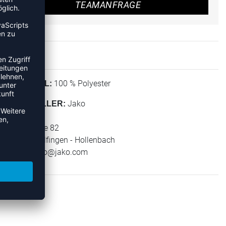
TEAMANFRAGE
100 % Polyester
MATERIAL:
Jako
HERSTELLER:
Jako AG
Amtstrasse 82
74673 Mulfingen - Hollenbach
E-Mail:
info@jako.com