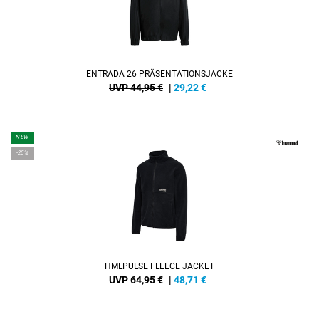
ENTRADA 26 PRÄSENTATIONSJACKE
UVP 44,95 €
|
29,22
€
NEW
-25%
HMLPULSE FLEECE JACKET
UVP 64,95 €
|
48,71
€