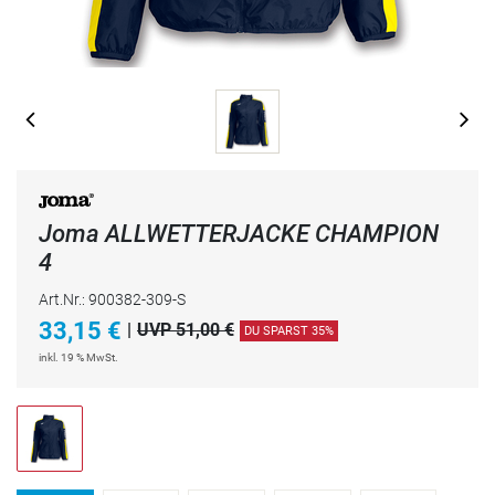
Joma ALLWETTERJACKE CHAMPION
4
Art.Nr.: 900382-309-S
33,15
€
|
UVP 51,00 €
DU SPARST 35%
inkl. 19 % MwSt.