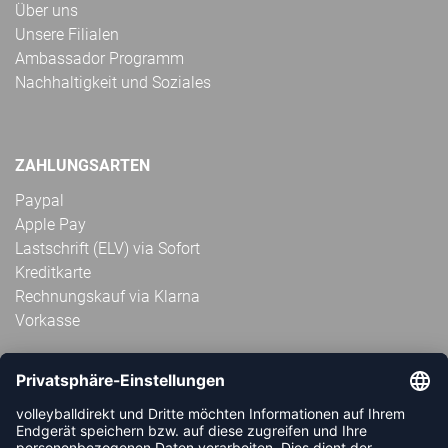
Über uns
Unsere Filialen
Ambassador Programm
Nachhaltigkeit und Soziales
ZAHLUNGSARTEN
Paypal
Apple Pay
Lastschrift (ELV) via Sofort
Kreditkarte
Rechnungskauf via Klarna
Vorkasse
ABONNIERE JETZT DEN KOSTENLOSEN
VOLLEYBALLDIREKT-NEWSLETTER UND VERPASSE KEINE
NEUIGKEIT ODER AKTION MEHR.