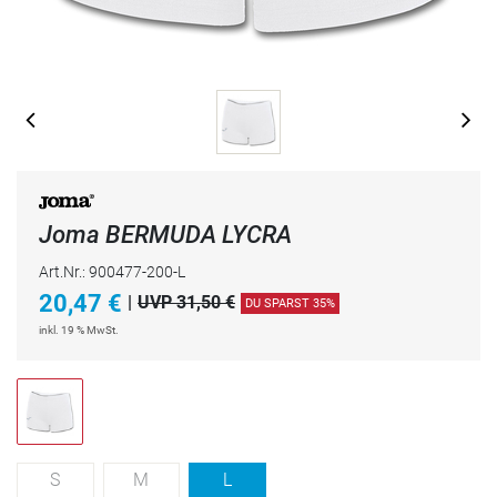
Joma BERMUDA LYCRA
Art.Nr.: 900477-200-L
20,47
€
|
UVP 31,50 €
DU SPARST 35%
inkl. 19 % MwSt.
S
M
L