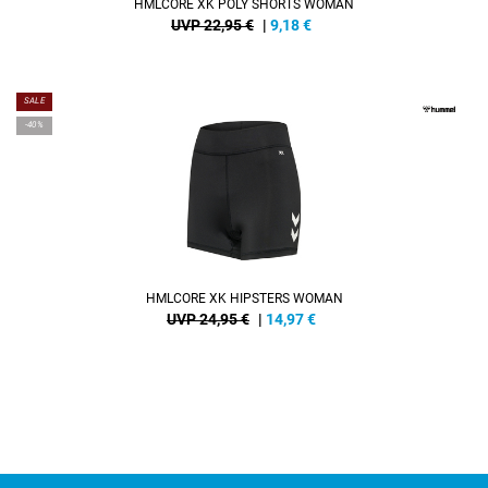
HMLCORE XK POLY SHORTS WOMAN
UVP 22,95 €
|
9,18
€
SALE
-40%
HMLCORE XK HIPSTERS WOMAN
UVP 24,95 €
|
14,97
€