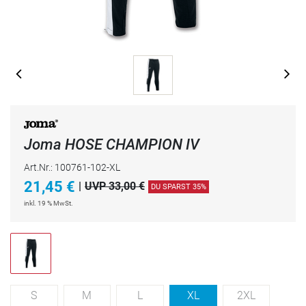
Joma HOSE CHAMPION IV
Art.Nr.: 100761-102-XL
21,45
€
|
UVP 33,00 €
DU SPARST 35%
inkl. 19 % MwSt.
S
M
L
XL
2XL