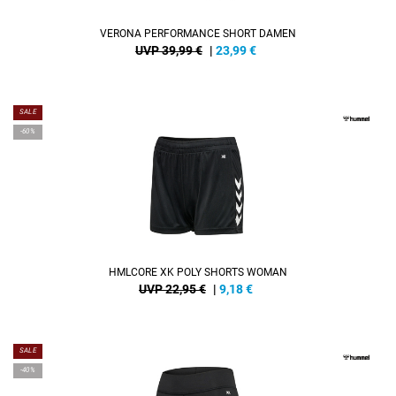
VERONA PERFORMANCE SHORT DAMEN
UVP 39,99 €
|
23,99
€
SALE
-60%
HMLCORE XK POLY SHORTS WOMAN
UVP 22,95 €
|
9,18
€
SALE
-40%