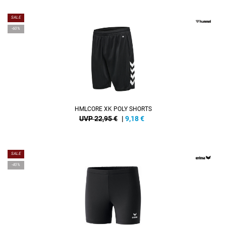
SALE
-60%
HMLCORE XK POLY SHORTS
UVP 22,95 €
|
9,18
€
SALE
-40%