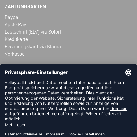
ZAHLUNGSARTEN
Paypal
Apple Pay
Lastschrift (ELV) via Sofort
Kreditkarte
Rechnungskauf via Klarna
Vorkasse
ABONNIERE JETZT DEN KOSTENLOSEN
VOLLEYBALLDIREKT-NEWSLETTER UND VERPASSE KEINE
NEUIGKEIT ODER AKTION MEHR.
JETZT ANMELDEN
FOLLOW US