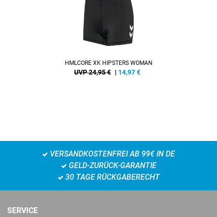
HMLCORE XK HIPSTERS WOMAN
UVP 24,95 €
|
14,97
€
VERSANDKOSTENFREI AB 99€ IN DE
GELD-ZURÜCK-GARANTIE
30 TAGE RÜCKGABERECHT
SERVICE