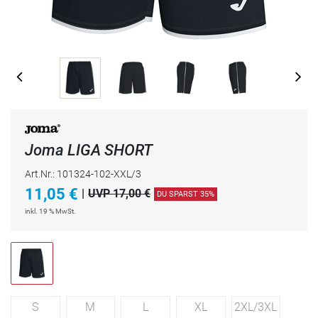
Joma LIGA SHORT
Art.Nr.: 101324-102-XXL/3
11,05
€
|
UVP 17,00 €
DU SPARST 35%
inkl. 19 % MwSt.
S
M
L
XL
2XL/3XL