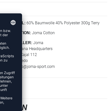
60% Baumwolle 40% Polyester 300g Terry
MATERIAL:
Joma Cotton
KOLLEKTION:
Joma
HERSTELLER:
Joma Espana Headquarters
Ramon y Cajal 112
45512 Toledo
E-Mail:
info@joma-sport.com
GSHOSEN