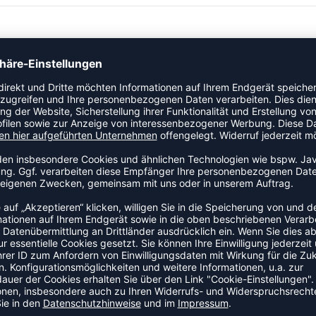
inen bequemen Sitz. Seitentaschen und Kordelzug zur
ZULETZT ANGESEHEN
US DER KATEGORIE TRAININ