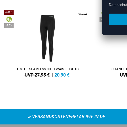
SALE
-38%
-25%
HMLTIF SEAMLESS HIGH WAIST TIGHTS
CHANGE 
UVP 27,95 €
|
20,90
€
UVP
VERSANDKOSTENFREI AB 99€ IN DE