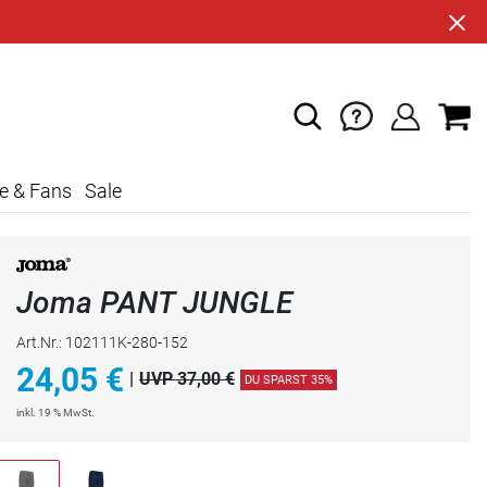
e & Fans
Sale
Joma PANT JUNGLE
Art.Nr.: 102111K-280-152
24,05
€
|
UVP 37,00 €
DU SPARST 35%
inkl. 19 % MwSt.