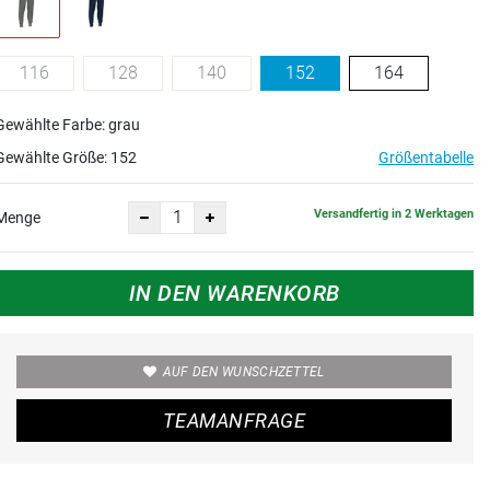
116
128
140
152
164
Gewählte Farbe: grau
Gewählte Größe:
152
Größentabelle
Versandfertig in 2 Werktagen
Menge
IN DEN WARENKORB
AUF DEN WUNSCHZETTEL
TEAMANFRAGE