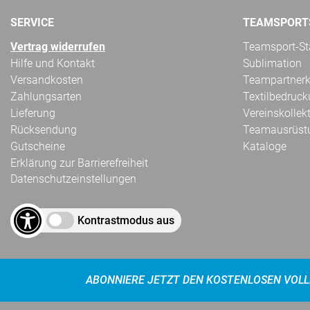
SERVICE
TEAMSPORT
Vertrag widerrufen
Teamsport-Sta
Hilfe und Kontakt
Sublimation
Versandkosten
Teampartnerk
Zahlungsarten
Textilbedruc
Lieferung
Vereinskollek
Rücksendung
Teamausrüst
Gutscheine
Kataloge
Erklärung zur Barrierefreiheit
Datenschutzeinstellungen
Kontrastmodus aus
ABONNIERE JETZT DEN KOSTENLOSEN VOLL