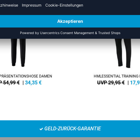
SALE
-40%
PRÄSENTATIONSHOSE DAMEN
HMLESSENTIAL TRAINING
 54,99 €
|
34,35
€
UVP 29,95 €
|
17,9
GELD-ZURÜCK-GARANTIE