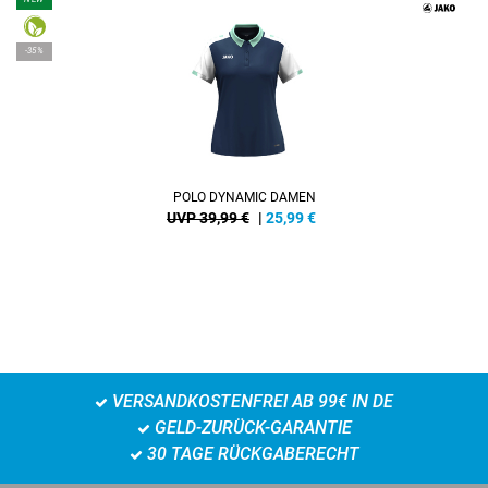
-35%
POLO DYNAMIC DAMEN
UVP 39,99 €
|
25,99
€
VERSANDKOSTENFREI AB 99€ IN DE
GELD-ZURÜCK-GARANTIE
30 TAGE RÜCKGABERECHT