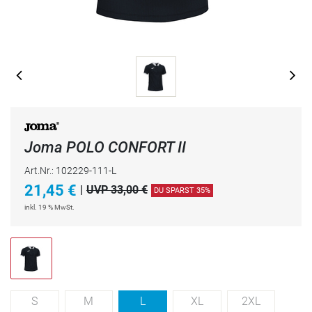
Joma POLO CONFORT II
Art.Nr.: 102229-111-L
21,45
€
|
UVP 33,00 €
DU SPARST 35%
inkl. 19 % MwSt.
S
M
L
XL
2XL