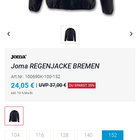
Joma REGENJACKE BREMEN
Art.Nr.: 100690K-100-152
24,05
€
|
UVP 37,00 €
DU SPARST 35%
inkl. 19 % MwSt.
104
116
128
140
152