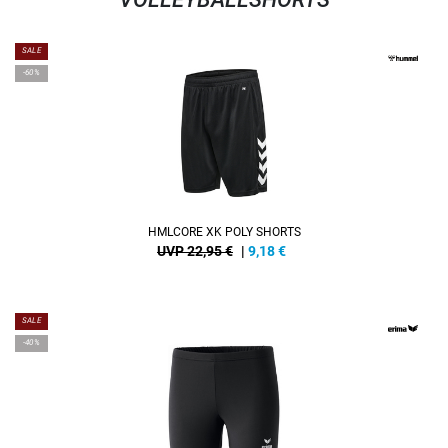
SALE
-60%
HMLCORE XK POLY SHORTS
UVP 22,95 €
|
9,18
€
SALE
-40%