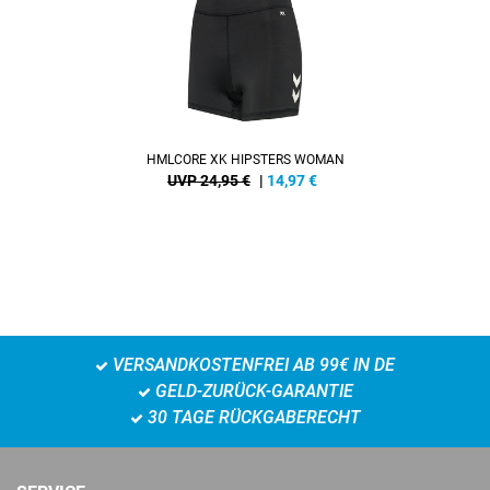
HMLCORE XK HIPSTERS WOMAN
UVP 24,95 €
|
14,97
€
VERSANDKOSTENFREI AB 99€ IN DE
GELD-ZURÜCK-GARANTIE
30 TAGE RÜCKGABERECHT