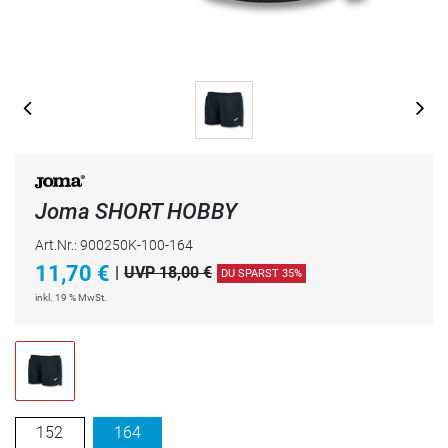
Joma SHORT HOBBY
Art.Nr.: 900250K-100-164
11,70
€
|
UVP 18,00 €
DU SPARST 35%
inkl. 19 % MwSt.
152
164