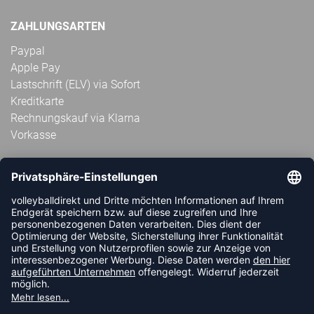
ZAHLUNGSARTEN
Paypal
Apple Pay
Lastschrift (ELV) via Sofort
Kreditkarte
Rechnungskauf via Klarna
Vorkasse
ABONNIERE JETZT DEN KOSTENLOSEN
VOLLEYBALLDIREKT-NEWSLETTER UND VERPASSE KEINE
NEUIGKEIT ODER AKTION MEHR.
JETZT ANMELDEN
FOLLOW US