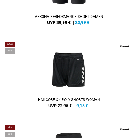
VERONA PERFORMANCE SHORT DAMEN
UVP 39,99 €
|
23,99
€
SALE
-60%
HMLCORE XK POLY SHORTS WOMAN
UVP 22,95 €
|
9,18
€
SALE
-40%