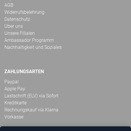
AGB
Widerrufsbelehrung
Datenschutz
Über uns
Unsere Filialen
Ambassador Programm
Nachhaltigkeit und Soziales
ZAHLUNGSARTEN
Paypal
Apple Pay
Lastschrift (ELV) via Sofort
Kreditkarte
Rechnungskauf via Klarna
Vorkasse