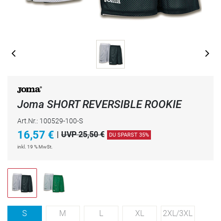
Joma SHORT REVERSIBLE ROOKIE
Art.Nr.: 100529-100-S
16,57
€
|
UVP 25,50 €
DU SPARST 35%
inkl. 19 % MwSt.
S
M
L
XL
2XL/3XL