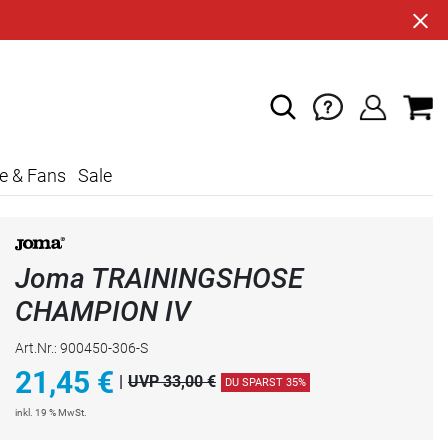
e & Fans
Sale
Joma TRAININGSHOSE
CHAMPION IV
Art.Nr.: 900450-306-S
21,45
€
|
UVP 33,00 €
DU SPARST 35%
inkl. 19 % MwSt.