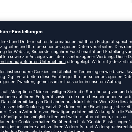
üssen am Saum welche das An- und Ausziehen erleichtern.
ZULETZT ANGESEHEN