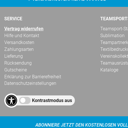
SERVICE
TEAMSPORT
Vertrag widerrufen
Teamsport-Sta
Hilfe und Kontakt
Sublimation
Versandkosten
Teampartnerk
Zahlungsarten
Textilbedruc
Lieferung
Vereinskollek
Rücksendung
Teamausrüst
Gutscheine
Kataloge
Erklärung zur Barrierefreiheit
Datenschutzeinstellungen
Kontrastmodus aus
ABONNIERE JETZT DEN KOSTENLOSEN VOLL