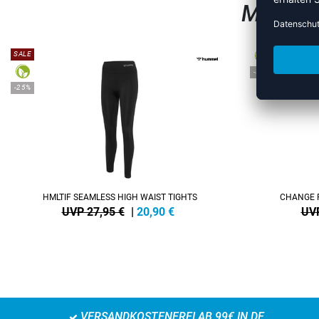
MEHR A
SALE
-38%
-25%
HMLTIF SEAMLESS HIGH WAIST TIGHTS
CHANGE 
UVP 27,95 €
|
20,90
€
UVP
VERSANDKOSTENFREI AB 99€ IN DE