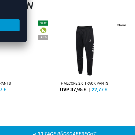
GSHOSEN
NEW
-40%
 PANTS
HMLCORE 2.0 TRACK PANTS
7
€
UVP 37,95 €
|
22,77
€
30 TAGE RÜCKGABERECHT