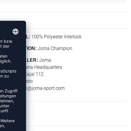
100% Polyester Interlock
MATERIAL:
Joma Champion
KOLLEKTION:
Joma
HERSTELLER:
Joma Espana Headquarters
Ramon y Cajal 112
45512 Toledo
E-Mail:
info@joma-sport.com