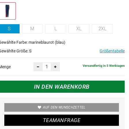
S
M
L
XL
2XL
Gewählte Farbe: marineblaurot (blau)
Gewählte Größe:
S
Größentabelle
Versandfertig in 5 Werktagen
Menge
IN DEN WARENKORB
AUF DEN WUNSCHZETTEL
TEAMANFRAGE