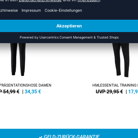
US DER KATEGORIE TRAININ
SALE
-40%
PRÄSENTATIONSHOSE DAMEN
HMLESSENTIAL TRAINING
 54,99 €
|
34,35
€
UVP 29,95 €
|
17,9
GELD-ZURÜCK-GARANTIE