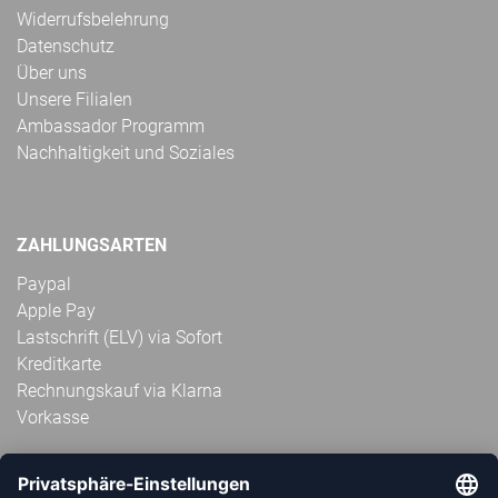
Widerrufsbelehrung
Datenschutz
Über uns
Unsere Filialen
Ambassador Programm
Nachhaltigkeit und Soziales
ZAHLUNGSARTEN
Paypal
Apple Pay
Lastschrift (ELV) via Sofort
Kreditkarte
Rechnungskauf via Klarna
Vorkasse
ABONNIERE JETZT DEN KOSTENLOSEN