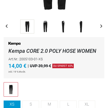
Kempa CORE 2.0 POLY HOSE WOMEN
Art.Nr.: 2005103-01-XS
14,00
€
|
UVP 39,99 €
DU SPARST 65%
inkl. 19 % MwSt.
XS
S
M
L
XL