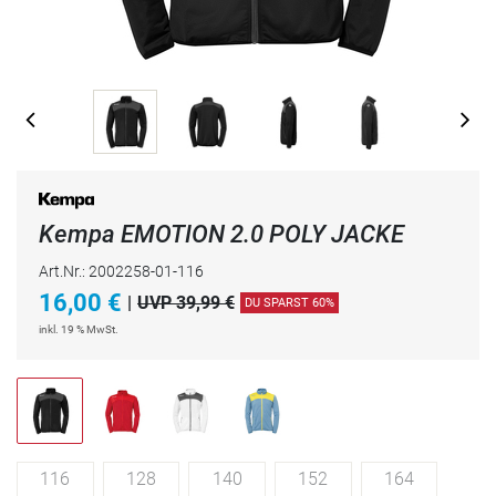
Kempa EMOTION 2.0 POLY JACKE
Art.Nr.: 2002258-01-116
16,00
€
|
UVP 39,99 €
DU SPARST 60%
inkl. 19 % MwSt.
116
128
140
152
164