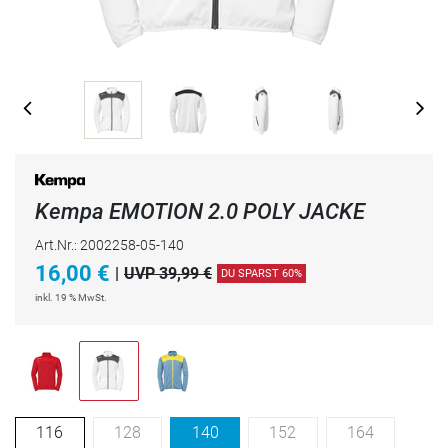
Kempa EMOTION 2.0 POLY JACKE
Art.Nr.: 2002258-05-140
16,00
€
|
UVP 39,99 €
DU SPARST 60%
inkl. 19 % MwSt.
116
128
140
152
164