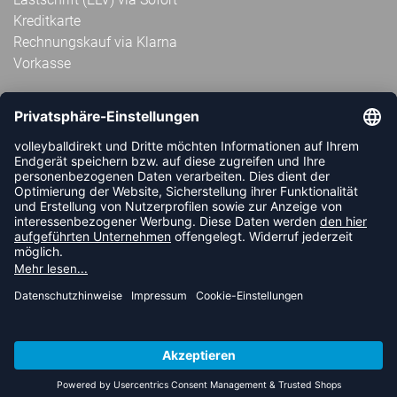
Kreditkarte
Rechnungskauf via Klarna
Vorkasse
ABONNIERE JETZT DEN KOSTENLOSEN
VOLLEYBALLDIREKT-NEWSLETTER UND VERPASSE KEINE
NEUIGKEIT ODER AKTION MEHR.
JETZT ANMELDEN
FOLLOW US
© 2026 Ballsportdirekt.de GmbH und Co. KG