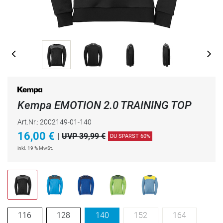
Kempa EMOTION 2.0 TRAINING TOP
Art.Nr.: 2002149-01-140
16,00
€
|
UVP 39,99 €
DU SPARST 60%
inkl. 19 % MwSt.
116
128
140
152
164