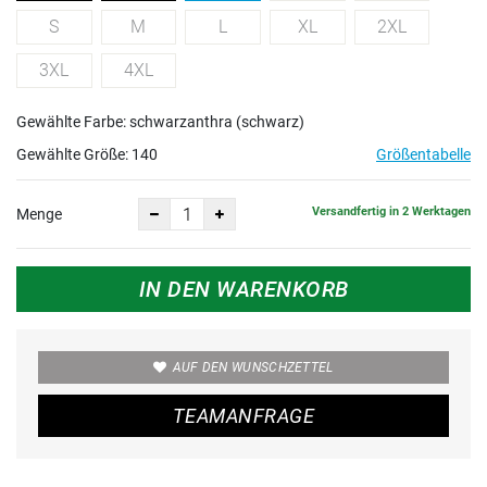
S
M
L
XL
2XL
3XL
4XL
Gewählte Farbe: schwarzanthra (schwarz)
Gewählte Größe:
140
Größentabelle
Versandfertig in 2 Werktagen
Menge
IN DEN WARENKORB
AUF DEN WUNSCHZETTEL
TEAMANFRAGE