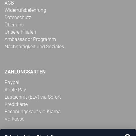
AGB
Widerrufsbelehrung
Datenschutz
Über uns
Unsere Filialen
Ambassador Programm
Nachhaltigkeit und Soziales
ZAHLUNGSARTEN
Paypal
Apple Pay
Lastschrift (ELV) via Sofort
Kreditkarte
Rechnungskauf via Klarna
Vorkasse