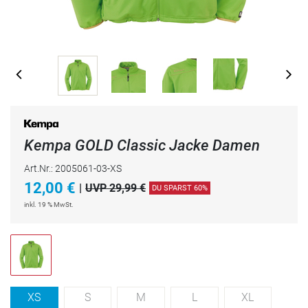
Kempa GOLD Classic Jacke Damen
Art.Nr.: 2005061-03-XS
12,00
€
|
UVP 29,99 €
DU SPARST 60%
inkl. 19 % MwSt.
XS
S
M
L
XL