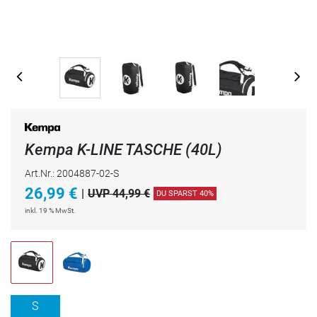
Kempa K-LINE TASCHE (40L)
Art.Nr.: 2004887-02-S
26,99
€
|
UVP 44,99 €
DU SPARST 40%
inkl. 19 % MwSt.
S