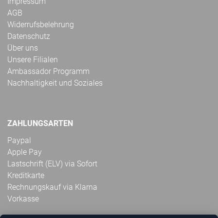
Impressum
AGB
Widerrufsbelehrung
Datenschutz
Über uns
Unsere Filialen
Ambassador Programm
Nachhaltigkeit und Soziales
ZAHLUNGSARTEN
Paypal
Apple Pay
Lastschrift (ELV) via Sofort
Kreditkarte
Rechnungskauf via Klarna
Vorkasse