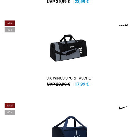
UVP 39,99 €
|
23,99
€
SALE
-40%
SIX WINGS SPORTTASCHE
UVP 29,99 €
|
17,99
€
SALE
-45%