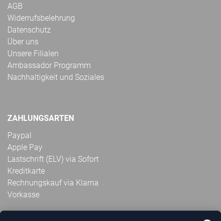
AGB
Widerrufsbelehrung
Datenschutz
Über uns
Unsere Filialen
Ambassador Programm
Nachhaltigkeit und Soziales
ZAHLUNGSARTEN
Paypal
Apple Pay
Lastschrift (ELV) via Sofort
Kreditkarte
Rechnungskauf via Klarna
Vorkasse