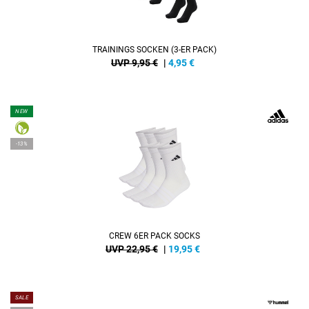
TRAININGS SOCKEN (3-ER PACK)
UVP 9,95 €
|
4,95
€
NEW
-13%
CREW 6ER PACK SOCKS
UVP 22,95 €
|
19,95
€
SALE