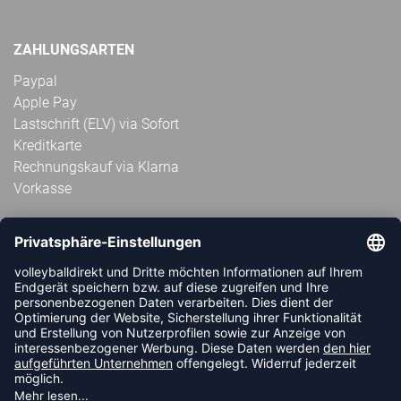
ZAHLUNGSARTEN
Paypal
Apple Pay
Lastschrift (ELV) via Sofort
Kreditkarte
Rechnungskauf via Klarna
Vorkasse
ABONNIERE JETZT DEN KOSTENLOSEN
VOLLEYBALLDIREKT-NEWSLETTER UND VERPASSE KEINE
NEUIGKEIT ODER AKTION MEHR.
JETZT ANMELDEN
FOLLOW US