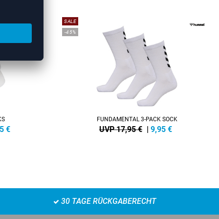
SALE
-45%
KS
FUNDAMENTAL 3-PACK SOCK
5
€
UVP 17,95 €
|
9,95
€
30 TAGE RÜCKGABERECHT