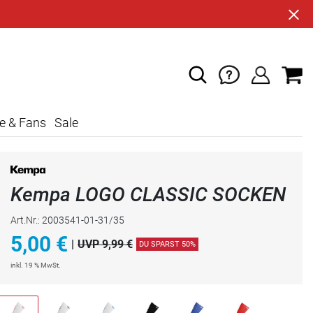
e & Fans
Sale
Kempa LOGO CLASSIC SOCKEN
Art.Nr.: 2003541-01-31/35
5,00
€
|
UVP 9,99 €
DU SPARST 50%
inkl. 19 % MwSt.