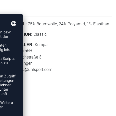
75% Baumwolle, 24% Polyamid, 1% Elasthan
MATERIAL:
Classic
KOLLEKTION:
Kempa
HERSTELLER:
Uhlsport GmbH
Klingenbachstraße 3
72336 Balingen
E-Mail:
info@uhlsport.com
KEN