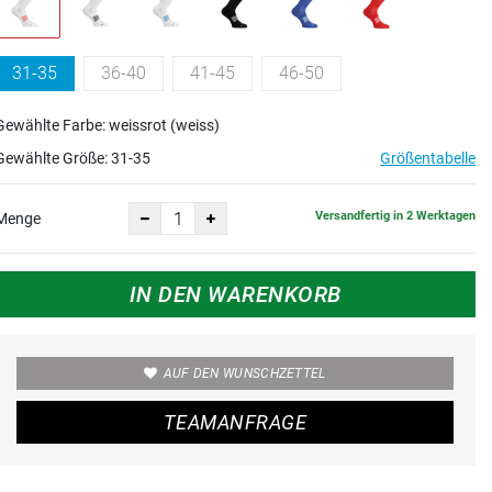
31-35
36-40
41-45
46-50
Gewählte Farbe: weissrot (weiss)
Gewählte Größe:
31-35
Größentabelle
Versandfertig in 2 Werktagen
Menge
IN DEN WARENKORB
AUF DEN WUNSCHZETTEL
TEAMANFRAGE