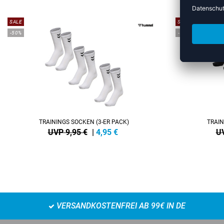
SALE
SALE
-50%
-50%
TRAININGS SOCKEN (3-ER PACK)
TRAIN
UVP 9,95 €
|
4,95
€
UV
VERSANDKOSTENFREI AB 99€ IN DE