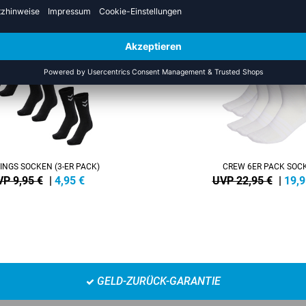
NEW
-13%
INGS SOCKEN (3-ER PACK)
CREW 6ER PACK SOC
P 9,95 €
|
4,95
€
UVP 22,95 €
|
19,9
GELD-ZURÜCK-GARANTIE