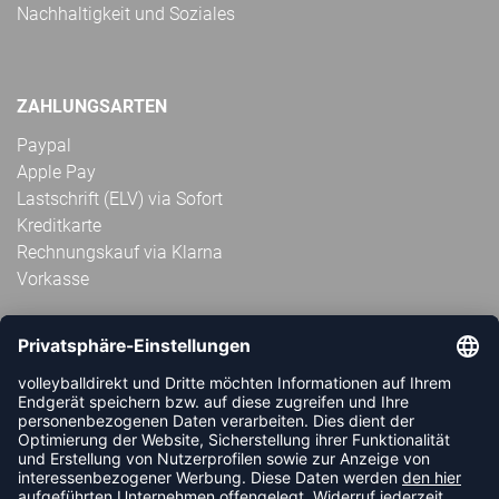
Nachhaltigkeit und Soziales
ZAHLUNGSARTEN
Paypal
Apple Pay
Lastschrift (ELV) via Sofort
Kreditkarte
Rechnungskauf via Klarna
Vorkasse
ABONNIERE JETZT DEN KOSTENLOSEN
VOLLEYBALLDIREKT-NEWSLETTER UND VERPASSE KEINE
NEUIGKEIT ODER AKTION MEHR.
JETZT ANMELDEN