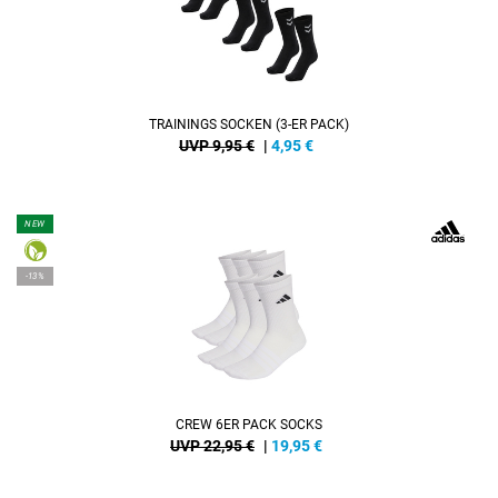
TRAININGS SOCKEN (3-ER PACK)
UVP 9,95 €
|
4,95
€
NEW
-13%
CREW 6ER PACK SOCKS
UVP 22,95 €
|
19,95
€