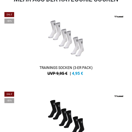
SALE
-50%
TRAININGS SOCKEN (3-ER PACK)
UVP 9,95 €
|
4,95
€
SALE
-50%