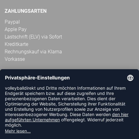
ZAHLUNGSARTEN
Paypal
Apple Pay
Lastschrift (ELV) via Sofort
Kreditkarte
Rechnungskauf via Klarna
Vorkasse
ABONNIERE JETZT DEN KOSTENLOSEN
VOLLEYBALLDIREKT-NEWSLETTER UND VERPASSE KEINE
NEUIGKEIT ODER AKTION MEHR.
JETZT ANMELDEN
FOLLOW US