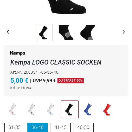
Kempa LOGO CLASSIC SOCKEN
Art.Nr.: 2003541-06-36/40
5,00
€
|
UVP 9,99 €
DU SPARST 50%
inkl. 19 % MwSt.
31-35
36-40
41-45
46-50