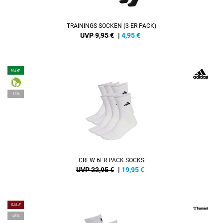
TRAININGS SOCKEN (3-ER PACK)
UVP 9,95 €
|
4,95
€
NEW
-13%
CREW 6ER PACK SOCKS
UVP 22,95 €
|
19,95
€
SALE
-45%