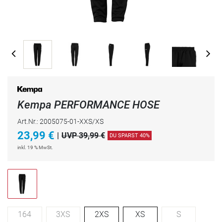
Kempa PERFORMANCE HOSE
Art.Nr.: 2005075-01-XXS/XS
23,99
€
|
UVP 39,99 €
DU SPARST 40%
inkl. 19 % MwSt.
164
3XS
2XS
XS
S