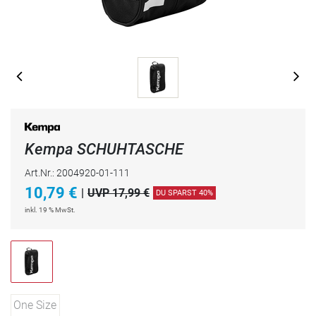
Kempa SCHUHTASCHE
Art.Nr.: 2004920-01-111
10,79
€
|
UVP 17,99 €
DU SPARST 40%
inkl. 19 % MwSt.
One Size