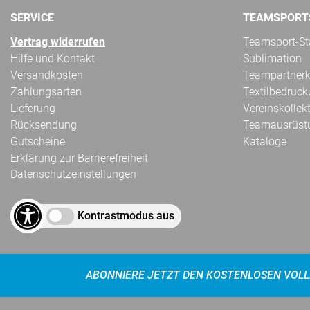
SERVICE
TEAMSPORT
Vertrag widerrufen
Teamsport-Sta
Hilfe und Kontakt
Sublimation
Versandkosten
Teampartnerk
Zahlungsarten
Textilbedruc
Lieferung
Vereinskollek
Rücksendung
Teamausrüst
Gutscheine
Kataloge
Erklärung zur Barrierefreiheit
Datenschutzeinstellungen
Kontrastmodus aus
ABONNIERE JETZT DEN KOSTENLOSEN VOLL