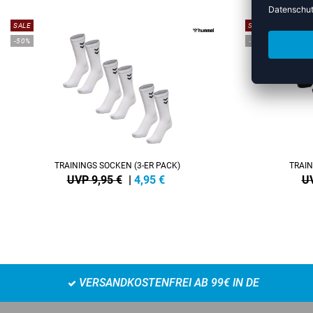
SALE
SALE
-50%
-50%
TRAININGS SOCKEN (3-ER PACK)
TRAIN
UVP 9,95 €
|
4,95
€
UV
VERSANDKOSTENFREI AB 99€ IN DE