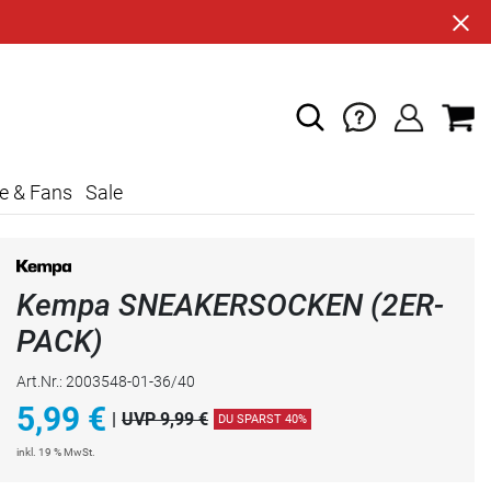
e & Fans
Sale
Kempa SNEAKERSOCKEN (2ER-
PACK)
Art.Nr.: 2003548-01-36/40
5,99
€
|
UVP 9,99 €
DU SPARST 40%
inkl. 19 % MwSt.