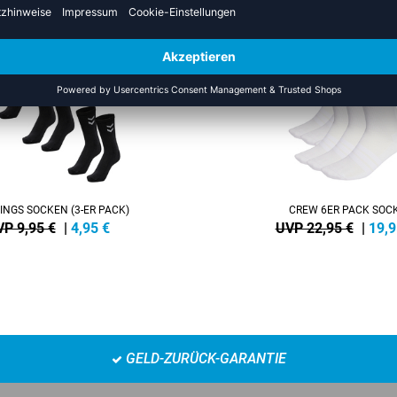
NEW
-13%
INGS SOCKEN (3-ER PACK)
CREW 6ER PACK SOC
P 9,95 €
|
4,95
€
UVP 22,95 €
|
19,9
GELD-ZURÜCK-GARANTIE