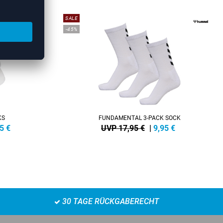
SALE
-45%
KS
FUNDAMENTAL 3-PACK SOCK
5
€
UVP 17,95 €
|
9,95
€
30 TAGE RÜCKGABERECHT