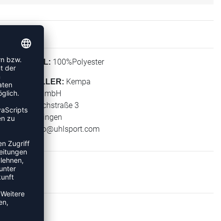
100%Polyester
MATERIAL:
Kempa
HERSTELLER:
Uhlsport GmbH
Klingenbachstraße 3
72336 Balingen
E-Mail:
info@uhlsport.com
KEN