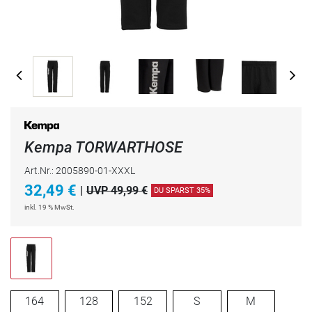
Kempa TORWARTHOSE
Art.Nr.: 2005890-01-XXXL
32,49
€
|
UVP 49,99 €
DU SPARST 35%
inkl. 19 % MwSt.
164
128
152
S
M