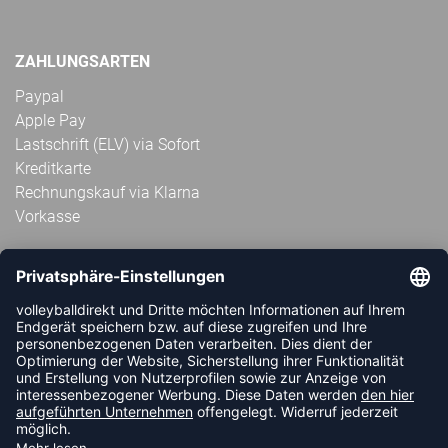
ZAHLUNGSARTEN
Paypal
Apple Pay
Lastschrift (ELV) via Sofort
Kreditkarte
Rechnungskauf via Klarna
Vorkasse
ABONNIERE JETZT DEN KOSTENLOSEN
VOLLEYBALLDIREKT-NEWSLETTER UND VERPASSE KEINE
NEUIGKEIT ODER AKTION MEHR.
JETZT ANMELDEN
FOLLOW US