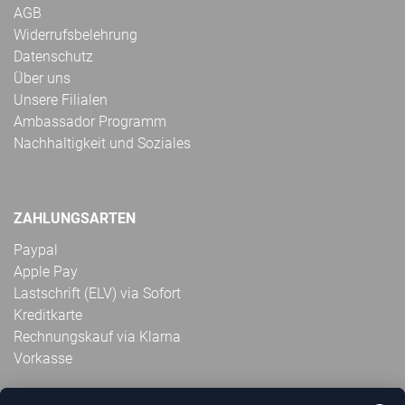
AGB
Widerrufsbelehrung
Datenschutz
Über uns
Unsere Filialen
Ambassador Programm
Nachhaltigkeit und Soziales
ZAHLUNGSARTEN
Paypal
Apple Pay
Lastschrift (ELV) via Sofort
Kreditkarte
Rechnungskauf via Klarna
Vorkasse