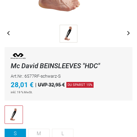
Mc David BEINSLEEVES "HDC"
Art.Nr.: 6577RF-schwarz-S
28,01
€
|
UVP 32,95 €
DU SPARST 15%
inkl. 19 % MwSt.
S
M
L