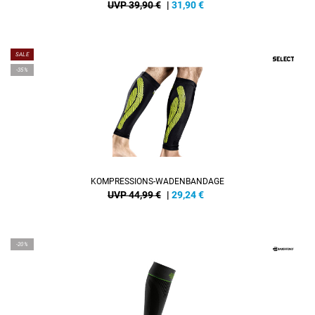
UVP 39,90 €
|
31,90
€
SALE
-35%
KOMPRESSIONS-WADENBANDAGE
UVP 44,99 €
|
29,24
€
-20%