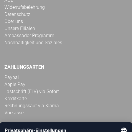
AGB
Widerrufsbelehrung
Datenschutz
Über uns
Unsere Filialen
Ambassador Programm
Nachhaltigkeit und Soziales
ZAHLUNGSARTEN
Paypal
Apple Pay
Lastschrift (ELV) via Sofort
Kreditkarte
Rechnungskauf via Klarna
Vorkasse