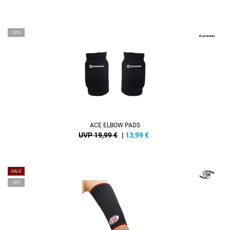
-30%
ACE ELBOW PADS
UVP 19,99 €
|
13,99
€
SALE
-30%