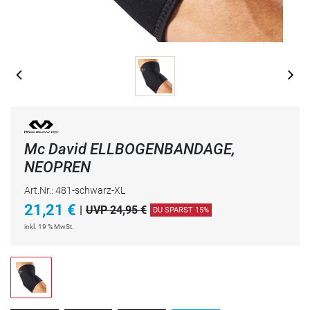
Mc David ELLBOGENBANDAGE,
NEOPREN
Art.Nr.: 481-schwarz-XL
21,21
€
|
UVP 24,95 €
DU SPARST 15%
inkl. 19 % MwSt.