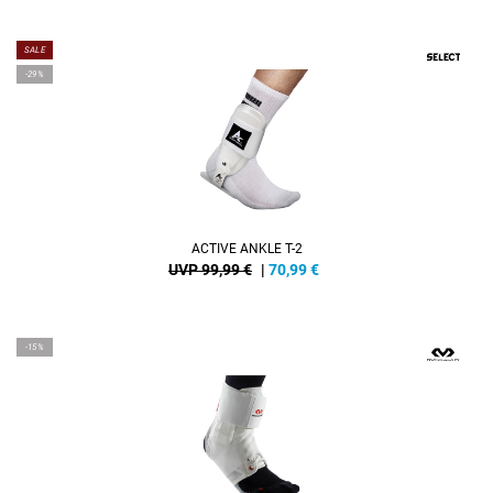
SALE
-29%
ACTIVE ANKLE T-2
UVP 99,99 €
|
70,99
€
-15%