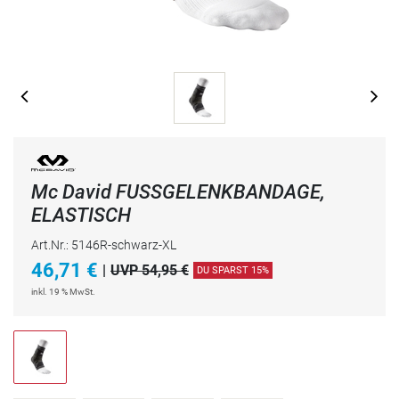
Mc David FUSSGELENKBANDAGE,
ELASTISCH
Art.Nr.: 5146R-schwarz-XL
46,71
€
|
UVP 54,95 €
DU SPARST 15%
inkl. 19 % MwSt.