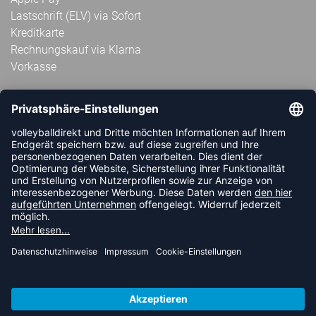
Lastschrift (ELV) via Sofort
Kreditkarte
Rechnungskauf via Klarna
Vorkasse
ABONNIERE JETZT DEN KOSTENLOSEN
VOLLEYBALLDIREKT-NEWSLETTER UND VERPASSE KEINE
NEUIGKEIT ODER AKTION MEHR.
JETZT ANMELDEN
FOLLOW US
© 2026 Ballsportdirekt.de GmbH und Co. KG