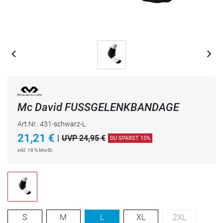
Mc David FUSSGELENKBANDAGE
Art.Nr.: 431-schwarz-L
21,21
€
|
UVP 24,95 €
DU SPARST 15%
inkl. 19 % MwSt.
S
M
L
XL
2XL