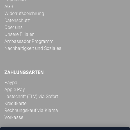
AGB
Widerrufsbelehrung
Datenschutz
Über uns
Unsere Filialen
Ambassador Programm
Nachhaltigkeit und Soziales
ZAHLUNGSARTEN
Paypal
Apple Pay
Lastschrift (ELV) via Sofort
Kreditkarte
Rechnungskauf via Klarna
Vorkasse