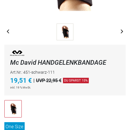
Mc David HANDGELENKBANDAGE
Art.Nr.: 451-schwarz-111
19,51
€
|
UVP 22,95 €
DU SPARST 15%
inkl. 19 % MwSt.
One Size