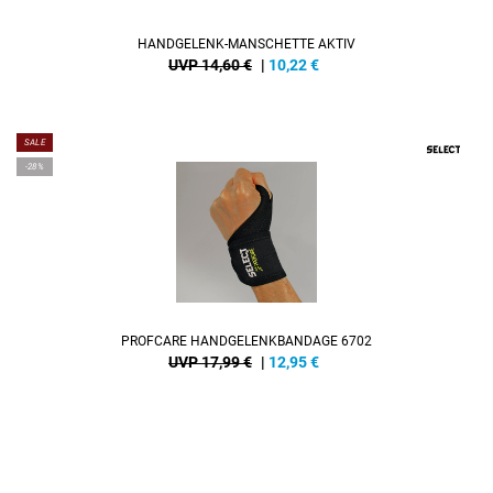
HANDGELENK-MANSCHETTE AKTIV
UVP 14,60 €
|
10,22
€
SALE
-28%
PROFCARE HANDGELENKBANDAGE 6702
UVP 17,99 €
|
12,95
€