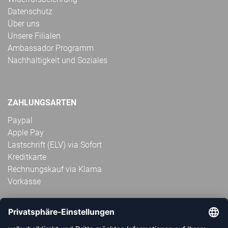
Datenschutz
Über uns
Unsere Filialen
Ambassador Programm
Nachhaltigkeit und Soziales
ZAHLUNGSARTEN
Paypal
Apple Pay
Lastschrift (ELV) via Sofort
Kreditkarte
Rechnungskauf via Klarna
Vorkasse
ABONNIERE JETZT DEN KOSTENLOSEN