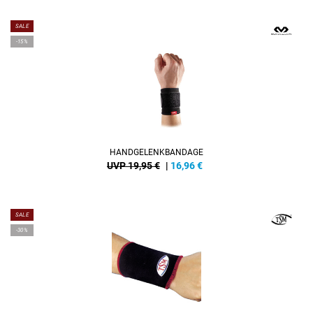
SALE
-15%
HANDGELENKBANDAGE
UVP 19,95 €
|
16,96
€
SALE
-30%