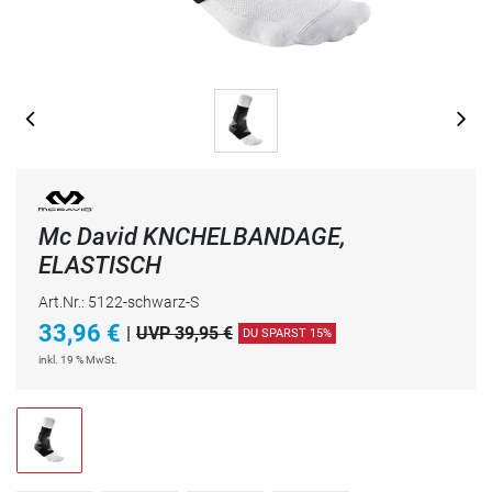
Mc David KNCHELBANDAGE,
ELASTISCH
Art.Nr.: 5122-schwarz-S
33,96
€
|
UVP 39,95 €
DU SPARST 15%
inkl. 19 % MwSt.