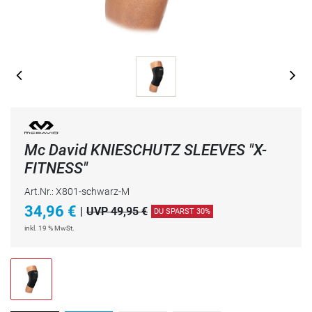
Mc David KNIESCHUTZ SLEEVES "X-
FITNESS"
Art.Nr.: X801-schwarz-M
34,96
€
|
UVP 49,95 €
DU SPARST 30%
inkl. 19 % MwSt.