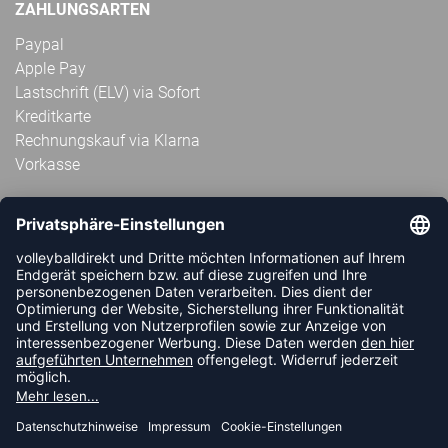
ZAHLUNGSARTEN
Paypal
Apple Pay
Lastschrift (ELV) via Sofort
Kreditkarte
Rechnungskauf via Klarna
Vorkasse
ABONNIERE JETZT DEN KOSTENLOSEN
VOLLEYBALLDIREKT-NEWSLETTER UND VERPASSE KEINE
NEUIGKEIT ODER AKTION MEHR.
JETZT ANMELDEN
FOLLOW US