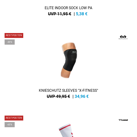
ELITE INDOOR SOCK LOW PA
UVP 11,95 €
|
5,38
€
RESTPOSTEN
-30%
KNIESCHUTZ SLEEVES "X-FITNESS"
UVP 49,95 €
|
34,96
€
RESTPOSTEN
-65%